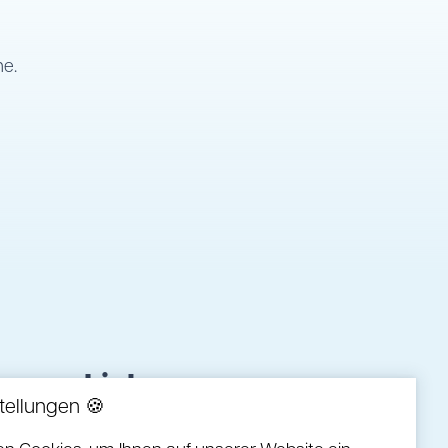
e.
Links
tellungen 🍪
Anfahrt