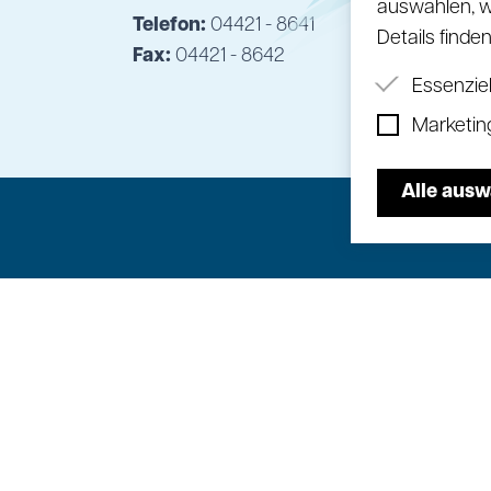
auswählen, w
Telefon:
04421 - 8641
Details finde
Fax:
04421 - 8642
Essenzie
Marketin
Essenziell
ordnungsg
Wir nutze
Alle aus
Werbung z
anzuzeige
mit weite